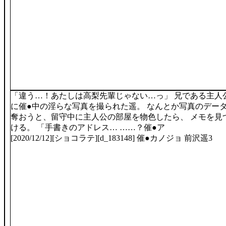
「違う…！あたしは高梨先輩じゃない…っ」 兄である主人
に催●中の淫らな写真を撮られた遥。 なんとか写真のデー
奪おうと、留守中に主人公の部屋を物色したら、 メモを見
ける。 「手書きのアドレス… ……？催●ア
[2020/12/12][ショコラテ][d_183148] 催●カノジョ 前沢遥3