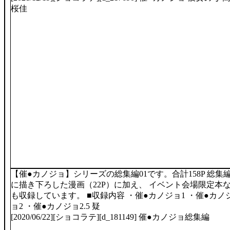
桜佳
【催●カノジョ】シリーズの総集編01です。合計158P 総集
に描き下ろした漫画（22P）に加え、 イベント会場限定本
も収録しています。 ■収録内容 ・催●カノジョ1 ・催●カノ
ョ2 ・催●カノジョ2.5 疑
[2020/06/22][ショコラテ][d_181149] 催●カノジョ総集編