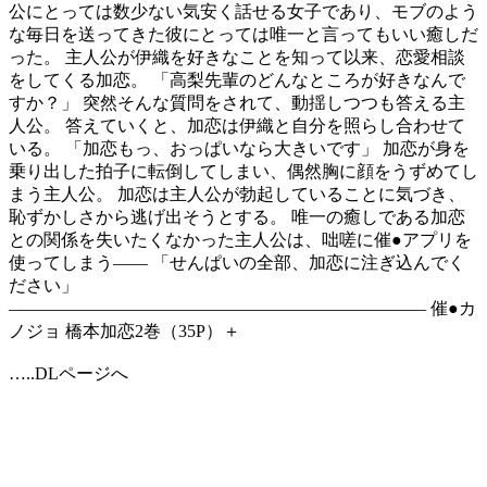
公にとっては数少ない気安く話せる女子であり、モブのよう
な毎日を送ってきた彼にとっては唯一と言ってもいい癒しだ
った。 主人公が伊織を好きなことを知って以来、恋愛相談
をしてくる加恋。 「高梨先輩のどんなところが好きなんで
すか？」 突然そんな質問をされて、動揺しつつも答える主
人公。 答えていくと、加恋は伊織と自分を照らし合わせて
いる。 「加恋もっ、おっぱいなら大きいです」 加恋が身を
乗り出した拍子に転倒してしまい、偶然胸に顔をうずめてし
まう主人公。 加恋は主人公が勃起していることに気づき、
恥ずかしさから逃げ出そうとする。 唯一の癒しである加恋
との関係を失いたくなかった主人公は、咄嗟に催●アプリを
使ってしまう―― 「せんぱいの全部、加恋に注ぎ込んでく
ださい」
———————————————————————— 催●カ
ノジョ 橋本加恋2巻（35P）＋
…..DLページへ