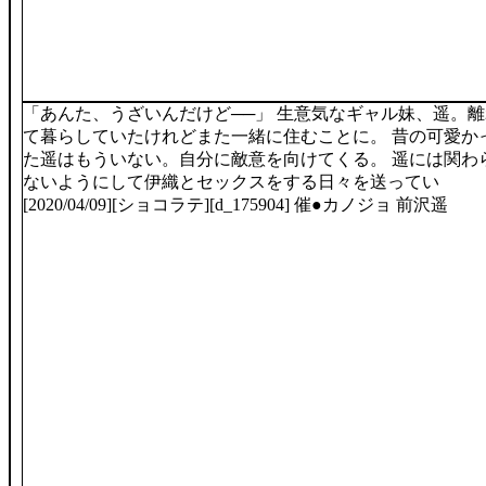
「あんた、うざいんだけど──」 生意気なギャル妹、遥。離
て暮らしていたけれどまた一緒に住むことに。 昔の可愛か
た遥はもういない。自分に敵意を向けてくる。 遥には関わ
ないようにして伊織とセックスをする日々を送ってい
[2020/04/09][ショコラテ][d_175904] 催●カノジョ 前沢遥