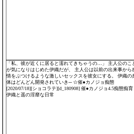
「私、彼が近くに居ると濡れてきちゃうの…」 主人公のこ
が気になりはじめた伊織だが、 主人公は以前の出来事から
情をぶつけるような激しいセックスを彼女にする。 伊織の
体はどんどん開発されていき─ ☆催●カノジョ痴態
[2020/07/18][ショコラテ][d_180908] 催●カノジョ4.5痴態痴
伊織と遥の淫靡な日常