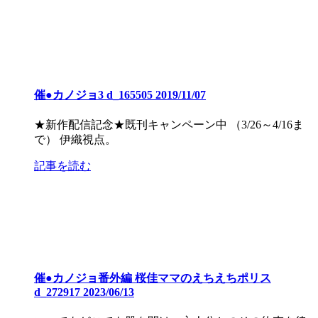
催●カノジョ3 d_165505 2019/11/07
★新作配信記念★既刊キャンペーン中 （3/26～4/16ま
で） 伊織視点。
記事を読む
催●カノジョ番外編 桜佳ママのえちえちポリス
d_272917 2023/06/13