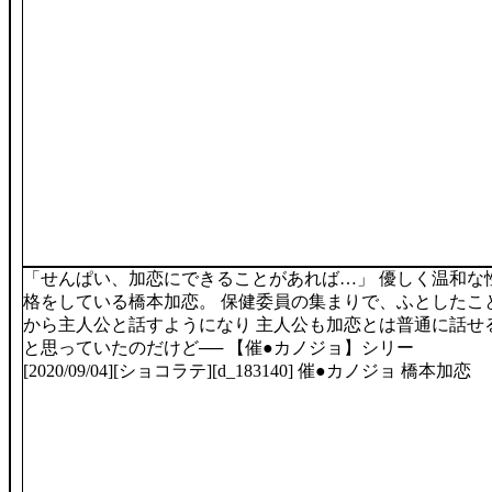
「せんぱい、加恋にできることがあれば…」 優しく温和な
格をしている橋本加恋。 保健委員の集まりで、ふとしたこ
から主人公と話すようになり 主人公も加恋とは普通に話せ
と思っていたのだけど── 【催●カノジョ】シリー
[2020/09/04][ショコラテ][d_183140] 催●カノジョ 橋本加恋