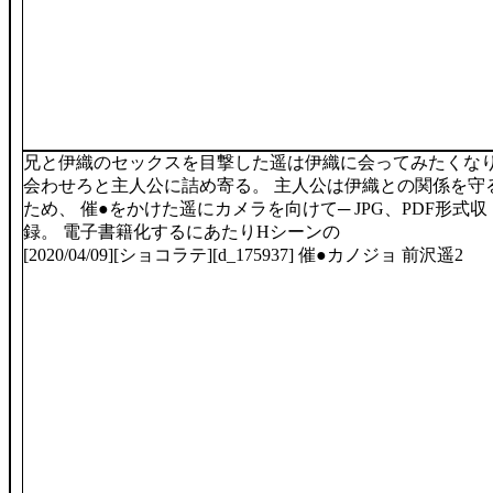
兄と伊織のセックスを目撃した遥は伊織に会ってみたくな
会わせろと主人公に詰め寄る。 主人公は伊織との関係を守
ため、 催●をかけた遥にカメラを向けて─ JPG、PDF形式収
録。 電子書籍化するにあたりHシーンの
[2020/04/09][ショコラテ][d_175937] 催●カノジョ 前沢遥2