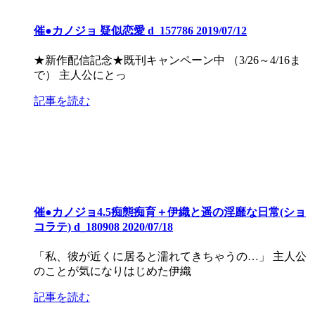
催●カノジョ 疑似恋愛 d_157786 2019/07/12
★新作配信記念★既刊キャンペーン中 （3/26～4/16ま
で） 主人公にとっ
記事を読む
催●カノジョ4.5痴態痴育＋伊織と遥の淫靡な日常(ショ
コラテ) d_180908 2020/07/18
「私、彼が近くに居ると濡れてきちゃうの…」 主人公
のことが気になりはじめた伊織
記事を読む