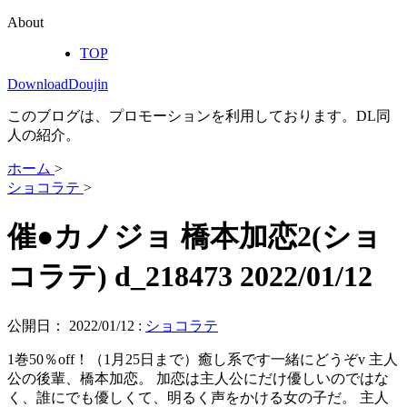
About
TOP
DownloadDoujin
このブログは、プロモーションを利用しております。DL同
人の紹介。
ホーム
>
ショコラテ
>
催●カノジョ 橋本加恋2(ショ
コラテ) d_218473 2022/01/12
公開日：
2022/01/12
:
ショコラテ
1巻50％off！（1月25日まで）癒し系です一緒にどうぞv 主人
公の後輩、橋本加恋。 加恋は主人公にだけ優しいのではな
く、誰にでも優しくて、明るく声をかける女の子だ。 主人