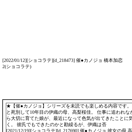
[2022/01/12][ショコラテ][d_218473] 催●カノジョ 橋本加恋
2(ショコラテ)
★【催●カノジョ】シリーズを未読でも楽しめる内容です。
と死別して10年目の伊織の母、高梨桜佳。 仕事に追われな
ら大切に育てた娘が、最近になって色気が出てきたことに
く。 彼氏でもできたのかと勘繰るが、伊織は否
[2021/12/19][ショコラテ][d_217690] 催●カノジョ 彼女の母 