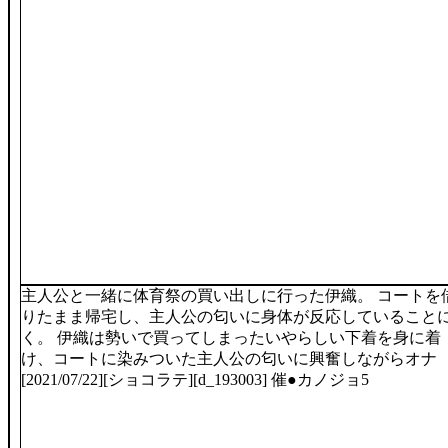
主人公と一緒に体育祭の買い出しに行った伊織。 コートを
りたまま帰宅し、主人公の匂いに身体が反応していること
く。 伊織は勢いで買ってしまったいやらしい下着を身に着
け、コートに染みついた主人公の匂いに興奮しながらオナ
[2021/07/22][ショコラテ][d_193003] 催●カノジョ5