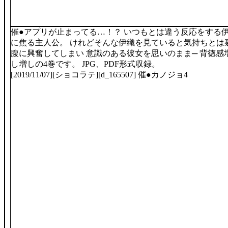
催●アプリが止まってる…！？ いつもとは違う反応をする
に焦る主人公。 けれどそんな伊織を見ていると気持ちとは
腹に興奮してしまい 意識のある彼女を思いのまま─ 背徳感
し増しの4巻です。 JPG、PDF形式収録。
[2019/11/07][ショコラテ][d_165507] 催●カノジョ4