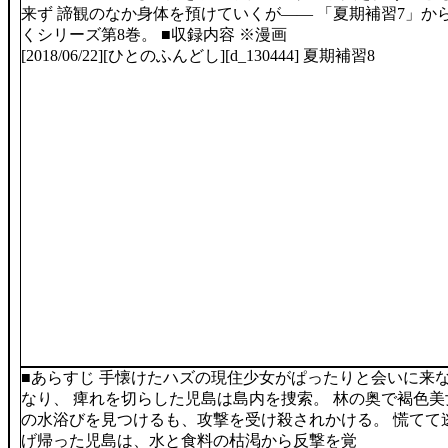
来ず 諦観のなか身体を預けていくが―― 「夏期補習7」か
くシリーズ第8巻。 ■収録内容 ※漫画
[2018/06/22][ひとのふんどし][d_130444] 夏期補習8
■あらすじ 手懐けたハズの現住少女がぱったりと会いに来
なり、 痺れを切らした児島は島内を捜索。 林の奥で褐色美
の水浴びを見つけるも、攻撃を受け殺されかける。 慌てて
げ帰った児島は、水と食料の枯渇から反撃を覚