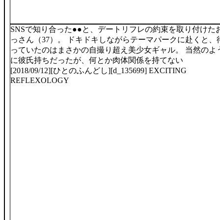
SNSで知り合った●●と、デートリフレの約束を取り付けた
っさん（37）。 ドキドキしながらテーマパークに赴くと、
っていたのはまさかの自撮り超え美少女ギャル。 当然のよ
に彼氏持ちだったが、何とか肉体関係を持てない
[2018/09/12][ひとのふんどし][d_135699] EXCITING
REFLEXOLOGY