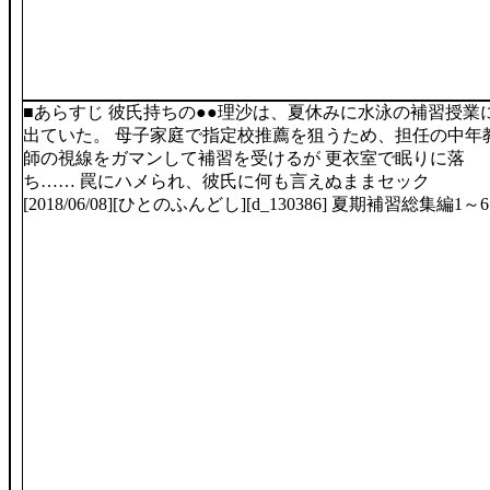
■あらすじ 彼氏持ちの●●理沙は、夏休みに水泳の補習授業
出ていた。 母子家庭で指定校推薦を狙うため、担任の中年
師の視線をガマンして補習を受けるが 更衣室で眠りに落
ち…… 罠にハメられ、彼氏に何も言えぬままセック
[2018/06/08][ひとのふんどし][d_130386] 夏期補習総集編1～