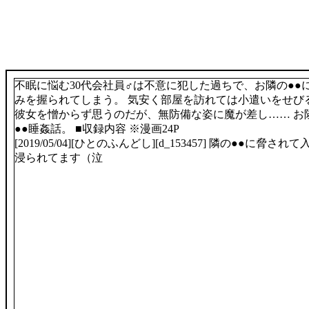
不眠に悩む30代会社員♂は不意に犯した過ちで、お隣の●●
みを握られてしまう。 気安く部屋を訪れては小遣いをせび
彼女を憎からず思うのだが、無防備な姿に魔が差し…… お
●●睡姦話。 ■収録内容 ※漫画24P
[2019/05/04][ひとのふんどし][d_153457] 隣の●●に脅されて
浸られてます（泣