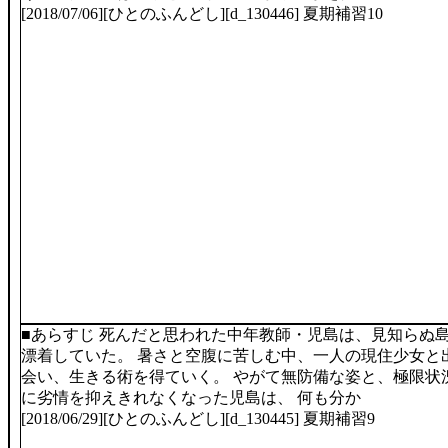
[2018/07/06][ひとのふんどし][d_130446] 夏期補習10
■あらすじ 死んだと思われた中年教師・児島は、見知らぬ
漂着していた。 暑さと空腹に苦しむ中、一人の現住少女と
会い、生きる術を得ていく。 やがて無防備な姿と、極限状
に劣情を抑えきれなくなった児島は、 何も分か
[2018/06/29][ひとのふんどし][d_130445] 夏期補習9