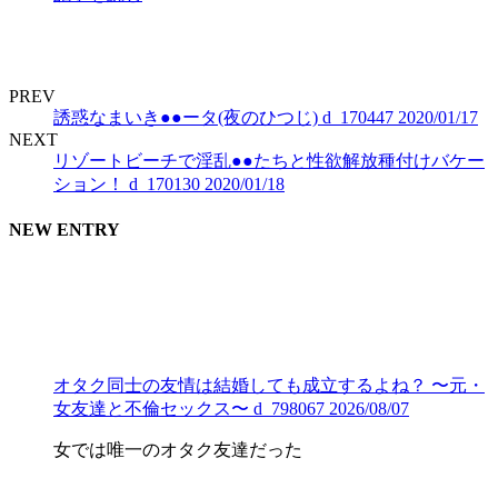
PREV
誘惑なまいき●●ータ(夜のひつじ) d_170447 2020/01/17
NEXT
リゾートビーチで淫乱●●たちと性欲解放種付けバケー
ション！ d_170130 2020/01/18
NEW ENTRY
オタク同士の友情は結婚しても成立するよね？ 〜元・
女友達と不倫セックス〜 d_798067 2026/08/07
女では唯一のオタク友達だった