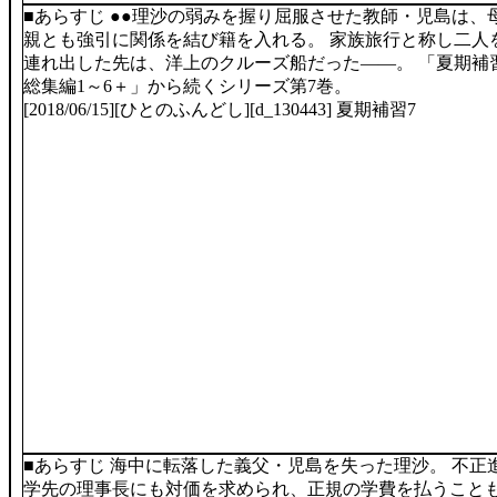
■あらすじ ●●理沙の弱みを握り屈服させた教師・児島は、
親とも強引に関係を結び籍を入れる。 家族旅行と称し二人
連れ出した先は、洋上のクルーズ船だった――。 「夏期補
総集編1～6＋」から続くシリーズ第7巻。
[2018/06/15][ひとのふんどし][d_130443] 夏期補習7
■あらすじ 海中に転落した義父・児島を失った理沙。 不正
学先の理事長にも対価を求められ、正規の学費を払うこと