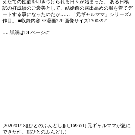
えたての性欲を叩きつけられる日々が始まった。 ある日模
試の好成績のご褒美として、結婚前の露出高めの服を着てデ
ートする事になったのだが…… 「元ギャルママ」シリーズ2
作目。 ■収録内容 ※漫画22P 画像サイズ1300×921
…..詳細はDLページに
[2020/01/18][ひとのふんどし][d_169651] 元ギャルママが急に
できた件。II(ひとのふんどし)