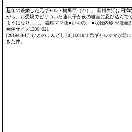
超年の差婚した元ギャル・樹里亜（27）。 新婚生活は円満
がら、お受験でピリついた連れ子が夜の寝室に忍び込んで
ようになり……。 義理ママ夜●いもの。 ■収録内容 ※漫画21
画像サイズ1300×921
[2019/08/17][ひとのふんどし][d_160194] 元ギャルママが急
きた件。