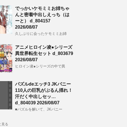
でっかいケモミミお姉ちゃ
んと密着中出しえっち（は
ーと） d_804157
2026/08/07
久しぶりに会ったケモミミお姉
アニメヒロイン凌●シリーズ
異世界転生セット d_803679
2026/08/07
ヒロイン凌●シリーズの中で異
パズルdeエッチ3 JKバニー
110人の巨乳がぶるん揺れ！
汗だく中出しセッ…
d_804039 2026/08/07
■パズルを解いて、JKバニー
と見る