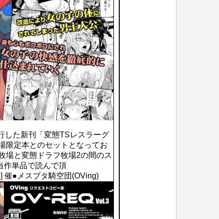
行した新刊「変態TSレスラーグ
会場限定本とのセットとなってお
牧場と変態ドラフ牧場2の間のス
当作単品で読んで頂
70178] 催●メスブタ騎空団(OVing)