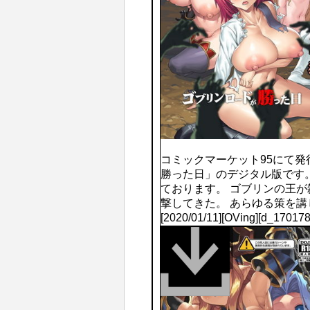
コミックマーケット95にて
勝った日」のデジタル版です
ております。 ゴブリンの王
撃してきた。 あらゆる策を
[2020/01/11][OVing][d_1