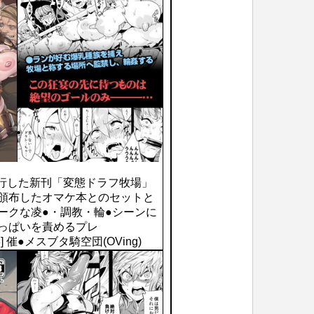
発行した新刊「変態ドラフ牧場」
定頒布したオマケ本とのセットと
ークな凌●・調教・輪●シーンに
おっぱいを責めるプレ
70178] 催●メスブタ騎空団(OVing)