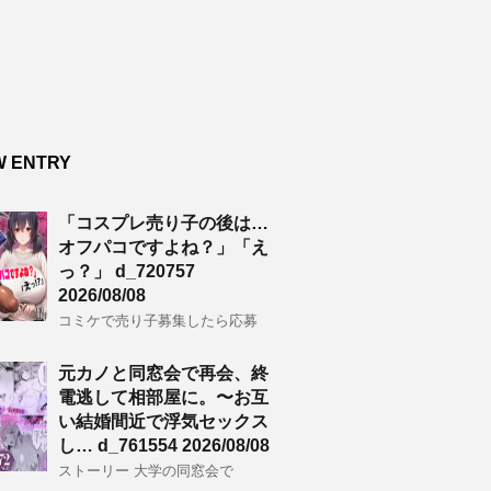
W ENTRY
「コスプレ売り子の後は…
オフパコですよね？」「え
っ？」 d_720757
2026/08/08
コミケで売り子募集したら応募
元カノと同窓会で再会、終
電逃して相部屋に。〜お互
い結婚間近で浮気セックス
し… d_761554 2026/08/08
ストーリー 大学の同窓会で