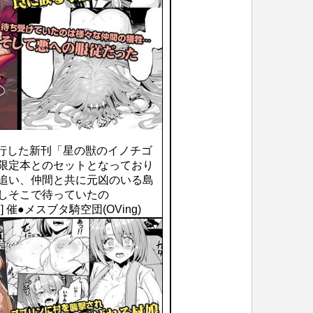
発行した新刊「星の獣のイノチゴ
場限定本とのセットとなっており
を追い、仲間と共に元凶のいる島
かしそこで待っていたの
70178] 催●メスブタ騎空団(OVing)