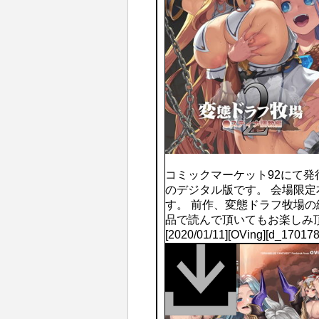
コミックマーケット92にて発
のデジタル版です。 会場限
す。 前作、変態ドラフ牧場
品で読んで頂いてもお楽しみ
[2020/01/11][OVing][d_1