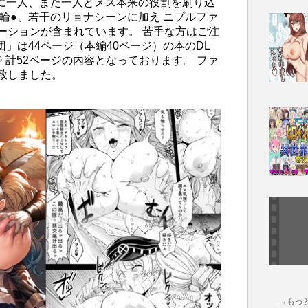
ケに一人、また一人とメス本来の役割を刷り込
輪●、若干のリョナシーンに加え ニプルファ
ーションが含まれています。 苦手な方はご注
団」は44ページ（本編40ページ）の本のDL
 計52ページの内容となっております。 ファ
意致しました。
→もっ