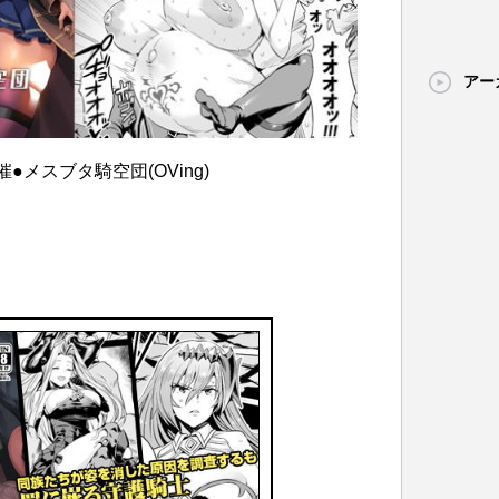
アー
178] 催●メスブタ騎空団(OVing)