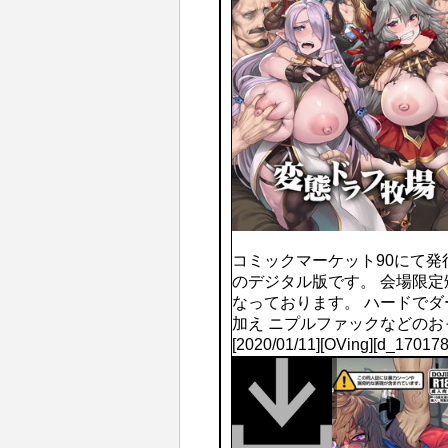
コミックマーケット90にて
のデジタル版です。 会場限
なっております。 ハードでダ
加え ニプルファックなどの
[2020/01/11][OVing][d_1