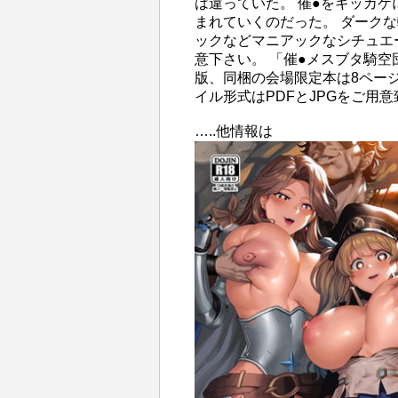
は違っていた。 催●をキッカ
まれていくのだった。 ダークな
ックなどマニアックなシチュエ
意下さい。 「催●メスブタ騎空
版、同梱の会場限定本は8ページ
イル形式はPDFとJPGをご用
…..他情報は