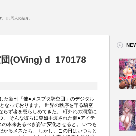
す。DL同人の紹介。
NE
Ving) d_170178
行した新刊「催●メスブタ騎空団」のデジタル
トとなっております。 世界の秩序を守る騎空
ならず者を懲らしめてきた。 町外れの洞窟に
つ。 そんな彼らに突如手渡された催●アイテ
メスの本来あるべき姿’に変化させると。 いつも
だかるメスたち。 しかし、この日はいつもと