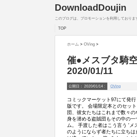
DownloadDoujin
このブログは、プロモーションを利用しておりま
TOP
ホーム
>
OVing
>
催●メスブタ騎空団(O
2020/01/11
公開日：
2020/01/14
:
OVing
コミックマーケット97にて発
版です。 会場限定本とのセッ
団、彼女たちはこれまで数々の
身を潜める盗賊団もその中の一
ム。 手渡した者はこう言う ’
のようにならず者たちに立ちは