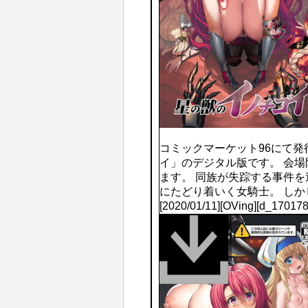
コミックマーケット96にて
イ」のデジタル版です。 会
ます。 同族が失踪する事件
にたどり着いく女騎士。 し
[2020/01/11][OVing][d_1