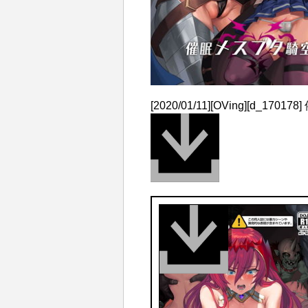
[2020/01/11][OVing][d_170