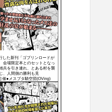
発行した新刊「ゴブリンロードが
。 会場限定本とのセットとなっ
が雑兵を引き連れ、とある村を襲
講じ、人間側の勝利も見
70178] 催●メスブタ騎空団(OVing)