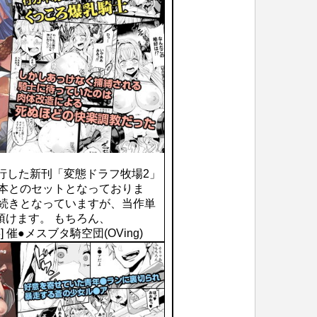
行した新刊「変態ドラフ牧場2」
定本とのセットとなっておりま
の続きとなっていますが、当作単
頂けます。 もちろん、
70178] 催●メスブタ騎空団(OVing)